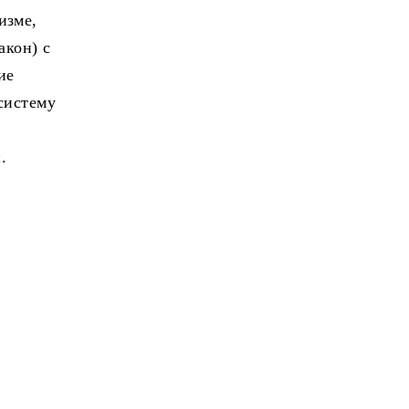
изме,
акон) с
ие
систему
.
с