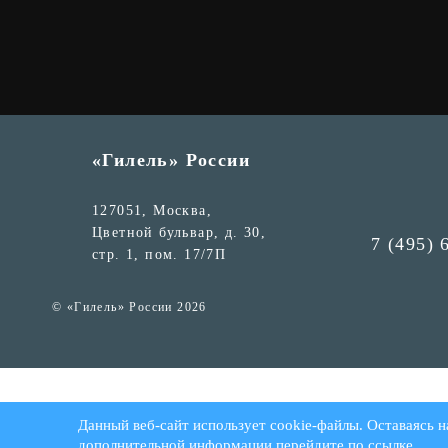
«Гилель» России
127051, Москва,
Цветной бульвар, д. 30,
7 (495) 
стр. 1, пом. 17/7П
© «Гилель» России 2026
Данный веб-сайт использует cookie-файлы. Оставаясь н
дополнительной информации
перейдите по ссылке
.