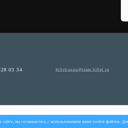
628 03 34
hillelrussia@team.hillel.ru
а сайте, вы соглашаетесь с использованием нами cookie-файлов. Дл