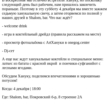
В воскресенье мы отлично встретили Хануку, но поскольку
следующий день был рабочим, нам пришлось закончить
пораньше. Поэтому в эту субботу 4 декабря мы вместе зажжем
седьмую ханукальную свечу, а затем оторвемся по полной у
наших друзей в Shalom, bar. Что вас ждёт?
- welcome drink
- игра в коктейльный дрейдл (правила расскажем на месте)
- просмотр фотоальбома с ArtХануки в onegog.center
- Dj-сет
А еще вас ждут ханукальные коктейли и специальное меню:
латкес из батата с красной икрой и пончики-суфганийот с
лесными ягодами.
Обсудим Хануку, поделимся впечатлениями и хорошенько
потусим!
Когда: 4 декабря | 18:00
Где: Shalom, bar, Покровский б-р, 8 строение 2А