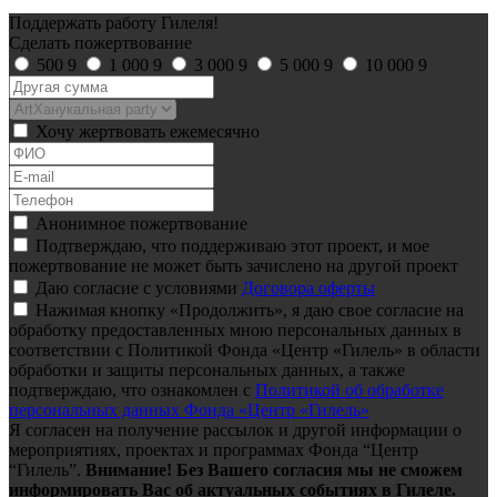
Поддержать работу Гилеля!
Сделать пожертвование
500
9
1 000
9
3 000
9
5 000
9
10 000
9
Хочу жертвовать ежемесячно
Анонимное пожертвование
Подтверждаю, что поддерживаю этот проект, и мое
пожертвование не может быть зачислено на другой проект
Даю согласие с условиями
Договора оферты
Нажимая кнопку «Продолжить», я даю свое согласие на
обработку предоставленных мною персональных данных в
соответствии с Политикой Фонда «Центр «Гилель» в области
обработки и защиты персональных данных, а также
подтверждаю, что ознакомлен с
Политикой об обработке
персональных данных Фонда «Центр «Гилель»
Я согласен на получение рассылок и другой информации о
мероприятиях, проектах и программах Фонда “Центр
“Гилель”.
Внимание! Без Вашего согласия мы не сможем
информировать Вас об актуальных событиях в Гилеле.