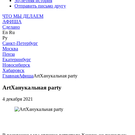
30-летняя история
Отправить письмо другу
ЧТО МЫ ДЕЛАЕМ
АФИША
Сделано
En
Ru
Ру
Санкт-Петербург
Москва
Пенза
Екатеринбург
Новосибирск
Хабаровск
Главная
Афиша
ArtХанукальная party
ArtХанукальная party
4 декабря 2021