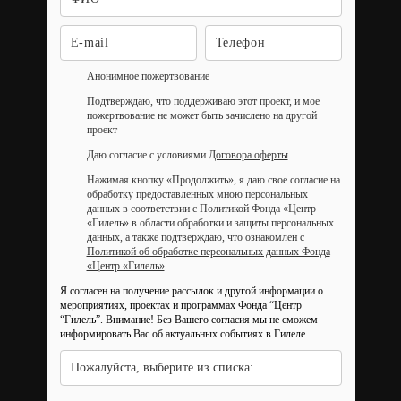
Анонимное пожертвование
Подтверждаю, что поддерживаю этот проект, и мое
пожертвование не может быть зачислено на другой
проект
Даю согласие с условиями
Договора оферты
Нажимая кнопку «Продолжить», я даю свое согласие на
обработку предоставленных мною персональных
данных в соответствии с Политикой Фонда «Центр
«Гилель» в области обработки и защиты персональных
данных, а также подтверждаю, что ознакомлен с
Политикой об обработке персональных данных Фонда
«Центр «Гилель»
Я согласен на получение рассылок и другой информации о
мероприятиях, проектах и программах Фонда “Центр
“Гилель”.
Внимание! Без Вашего согласия мы не сможем
информировать Вас об актуальных событиях в Гилеле.
Пожалуйста, выберите из списка: