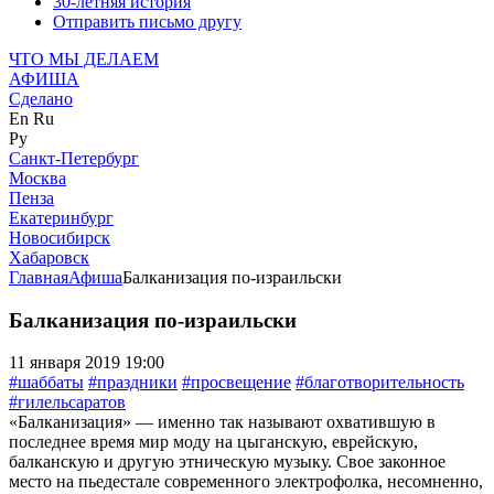
30-летняя история
Отправить письмо другу
ЧТО МЫ ДЕЛАЕМ
АФИША
Сделано
En
Ru
Ру
Санкт-Петербург
Москва
Пенза
Екатеринбург
Новосибирск
Хабаровск
Главная
Афиша
Балканизация по-израильски
Балканизация по-израильски
11 января 2019 19:00
#шаббаты
#праздники
#просвещение
#благотворительность
#гилельсаратов
«Балканизация» — именно так называют охватившую в
последнее время мир моду на цыганскую, еврейскую,
балканскую и другую этническую музыку. Свое законное
место на пьедестале современного электрофолка, несомненно,