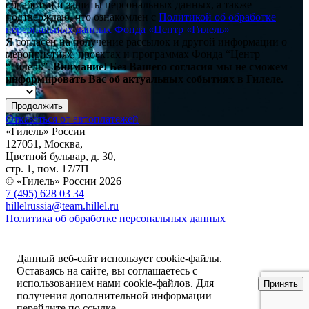
обработки и защиты персональных данных, а также
подтверждаю, что ознакомлен с
Политикой об обработке
персональных данных Фонда «Центр «Гилель»
Я согласен на получение рассылок и другой информации о
мероприятиях, проектах и программах Фонда “Центр
“Гилель”.
Внимание! Без Вашего согласия мы не сможем
информировать Вас об актуальных событиях в Гилеле.
Продолжить
Отказаться от автоплатежей
«Гилель» России
127051, Москва,
Цветной бульвар, д. 30,
стр. 1, пом. 17/7П
© «Гилель» России 2026
7 (495) 628 03 34
hillelrussia@team.hillel.ru
Политика об обработке персональных данных
Данный веб-сайт использует cookie-файлы.
Оставаясь на сайте, вы соглашаетесь с
использованием нами cookie-файлов. Для
Принять
получения дополнительной информации
перейдите по ссылке
.