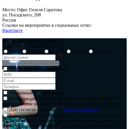
Место: Офис Гилеля Саратова
ул. Посадского, 208
Россия
Ссылки на мероприятие в социальных сетях:
Вконтакте
Поддержать работу Гилеля!
Сделать пожертвование
500
9
1 000
9
3 000
9
5 000
9
10 000
9
Хочу жертвовать ежемесячно
Анонимное пожертвование
Подтверждаю, что поддерживаю этот проект, и мое
пожертвование не может быть зачислено на другой проект
Даю согласие с условиями
Договора оферты
Нажимая кнопку «Продолжить», я даю свое согласие на
обработку предоставленных мною персональных данных в
соответствии с Политикой Фонда «Центр «Гилель» в области