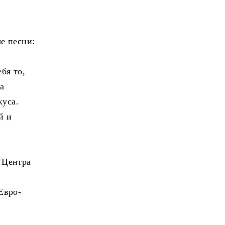
е песни:
бя то,
а
куса.
й и
 Центра
Евро-