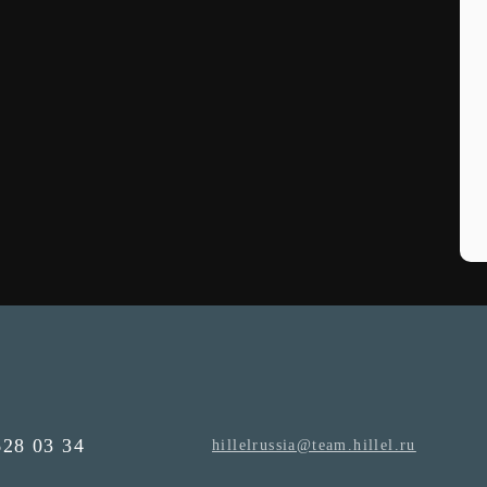
628 03 34
hillelrussia@team.hillel.ru