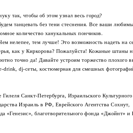
уку так, чтобы об этом узнал весь город?
дем танцевать без тени стеснения. Все ваши любимы
ромное количество ханукальных пончиков.
 Чем нелепее, тем лучше! Это возможность надеть на се
 перья, как у Киркорова? Пожалуйста! Кожаные штаны н
тно точно да! Давайте устроим торжество плохого в
e-drink, dj-сеты, костюмерная для смешных фотографи
леля Санкт-Петербурга, Израильского Культурного
дарства Израиль в РФ, Еврейского Агентства Сохнут,
онда «Генезис», благотворительного фонда «Джойнт» и 