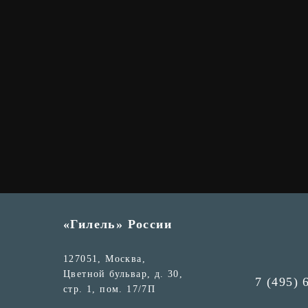
«Гилель» России
127051, Москва,
Цветной бульвар, д. 30,
7 (495) 
стр. 1, пом. 17/7П