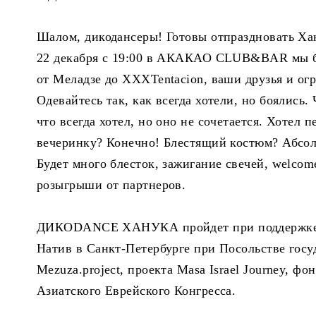
Шалом, дикодансеры! Готовы отпраздновать Хан
22 декабря с 19:00 в АКАКАО CLUB&BAR мы бу
от Меладзе до XXXTentacion, ваши друзья и ог
Одевайтесь так, как всегда хотели, но боялись.
что всегда хотел, но оно не сочетается. Хотел
вечеринку? Конечно! Блестящий костюм? Абсолю
Будет много блесток, зажигание свечей, welcom
розыгрыши от партнеров.
ДИКОDANCE ХАНУКА пройдет при поддержке Ги
Натив в Санкт-Петербурге при Посольстве госу
Mezuza.project, проекта Masa Israel Journey, ф
Азиатского Еврейского Конгресса.