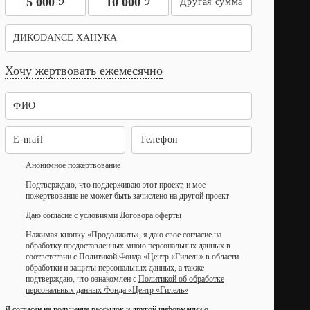
9
9
5 000
10 000
ДИКОDANCE ХАНУКА
Хочу жертвовать ежемесячно
Анонимное пожертвование
Подтверждаю, что поддерживаю этот проект, и мое
пожертвование не может быть зачислено на другой проект
Даю согласие с условиями
Договора оферты
Нажимая кнопку «Продолжить», я даю свое согласие на
обработку предоставленных мною персональных данных в
соответствии с Политикой Фонда «Центр «Гилель» в области
обработки и защиты персональных данных, а также
подтверждаю, что ознакомлен с
Политикой об обработке
персональных данных Фонда «Центр «Гилель»
Я согласен на получение рассылок и другой информации о