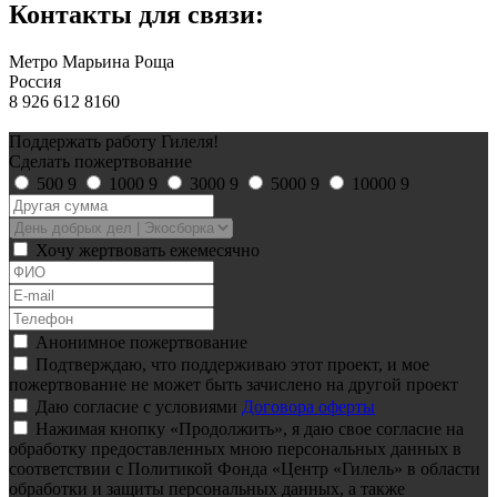
Контакты для связи:
Метро Марьина Роща
Россия
8 926 612 8160
Поддержать работу Гилеля!
Сделать пожертвование
500
9
1000
9
3000
9
5000
9
10000
9
Хочу жертвовать ежемесячно
Анонимное пожертвование
Подтверждаю, что поддерживаю этот проект, и мое
пожертвование не может быть зачислено на другой проект
Даю согласие с условиями
Договора оферты
Нажимая кнопку «Продолжить», я даю свое согласие на
обработку предоставленных мною персональных данных в
соответствии с Политикой Фонда «Центр «Гилель» в области
обработки и защиты персональных данных, а также