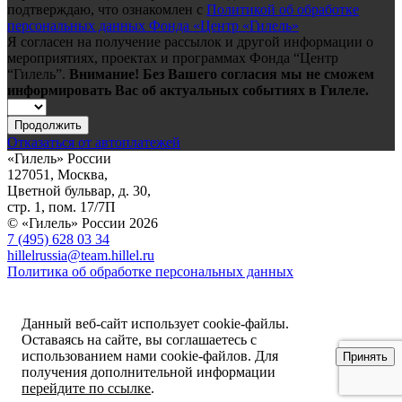
подтверждаю, что ознакомлен с
Политикой об обработке
персональных данных Фонда «Центр «Гилель»
Я согласен на получение рассылок и другой информации о
мероприятиях, проектах и программах Фонда “Центр
“Гилель”.
Внимание! Без Вашего согласия мы не сможем
информировать Вас об актуальных событиях в Гилеле.
Продолжить
Отказаться от автоплатежей
«Гилель» России
127051, Москва,
Цветной бульвар, д. 30,
стр. 1, пом. 17/7П
© «Гилель» России 2026
7 (495) 628 03 34
hillelrussia@team.hillel.ru
Политика об обработке персональных данных
Данный веб-сайт использует cookie-файлы.
Оставаясь на сайте, вы соглашаетесь с
использованием нами cookie-файлов. Для
Принять
получения дополнительной информации
перейдите по ссылке
.