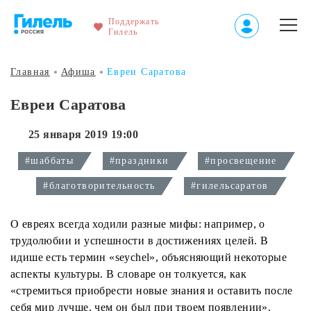
Поддержать
Гилель
Главная
Афиша
Евреи Саратова
Евреи Саратова
25 января 2019 19:00
#шаббаты
#праздники
#просвещение
#благотворительность
#гилельсаратов
О евреях всегда ходили разные мифы: например, о
трудолюбии и успешности в достижениях целей. В
идише есть термин «seychel», объясняющий некоторые
аспекты культуры. В словаре он толкуется, как
«стремиться приобрести новые знания и оставить после
себя мир лучше, чем он был при твоем появлении».