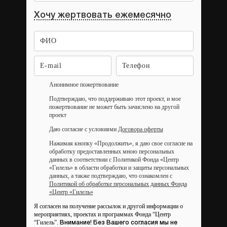
Хочу жертвовать ежемесячно
Анонимное пожертвование
Подтверждаю, что поддерживаю этот проект, и мое
пожертвование не может быть зачислено на другой
проект
Даю согласие с условиями
Договора оферты
Нажимая кнопку «Продолжить», я даю свое согласие на
обработку предоставленных мною персональных
данных в соответствии с Политикой Фонда «Центр
«Гилель» в области обработки и защиты персональных
данных, а также подтверждаю, что ознакомлен с
Политикой об обработке персональных данных Фонда
«Центр «Гилель»
Я согласен на получение рассылок и другой информации о
мероприятиях, проектах и программах Фонда “Центр
“Гилель”.
Внимание! Без Вашего согласия мы не