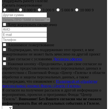
Поддержать работу Гилеля!
Сделать пожертвование
500
9
1 000
9
3 000
9
5 000
9
10 000
9
Хочу жертвовать ежемесячно
Анонимное пожертвование
Подтверждаю, что поддерживаю этот проект, и мое
пожертвование не может быть зачислено на другой проект
Даю согласие с условиями
Договора оферты
Нажимая кнопку «Продолжить», я даю свое согласие на
обработку предоставленных мною персональных данных в
соответствии с Политикой Фонда «Центр «Гилель» в области
обработки и защиты персональных данных, а также
подтверждаю, что ознакомлен с
Политикой об обработке
персональных данных Фонда «Центр «Гилель»
Я согласен на получение рассылок и другой информации о
мероприятиях, проектах и программах Фонда “Центр
“Гилель”.
Внимание! Без Вашего согласия мы не сможем
информировать Вас об актуальных событиях в Гилеле.