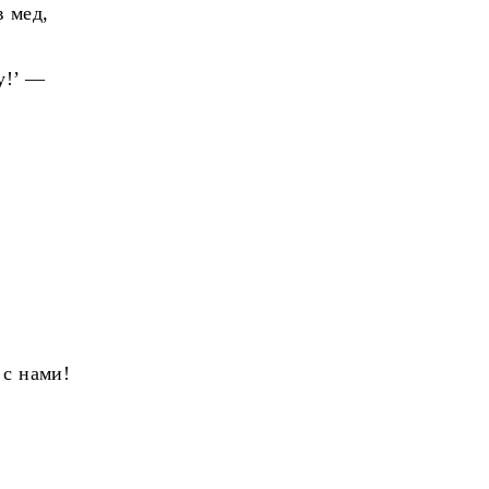
 мед,
у!’ —
 с нами!