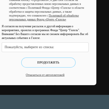
Нажимая кнопку «Продолжить», я даю свое согласие на
обработку предоставленных мною персональных данных в
соответствии с Политикой Фонда «Центр «Гилель» в области
обработки и защиты персональных данных, а также
подтверждаю, что ознакомлен с
Политикой об обработке
персональных данных Фонда «Центр «Гилель»
Я согласен на получение рассылок и другой информации о
мероприятиях, проектах и программах Фонда “Центр “Гилель”.
Внимание! Без Вашего согласия мы не сможем информировать Вас об
актуальных событиях в Гилеле.
Пожалуйста, выберите из списка:
ПРОДОЛЖИТЬ
Отказаться от автоплатежей