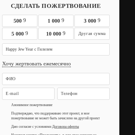
СДЕЛАТЬ ПОЖЕРТВОВАНИЕ
9
9
9
500
1 000
3 000
9
9
5 000
10 000
Happy Jew Year с Гилелем
Хочу жертвовать ежемесячно
Анонимное пожертвование
Подтверждаю, что поддерживаю этот проект, и мое
пожертвование не может быть зачислено на другой проект
Даю согласие с условиями
Договора оферты