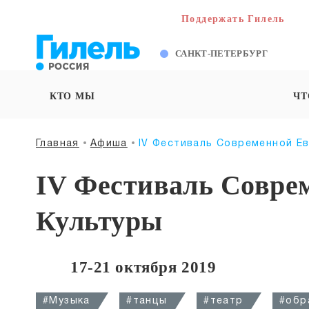
Поддержать Гилель
САНКТ-ПЕТЕРБУРГ
КТО МЫ
ЧТ
Главная
Афиша
IV Фестиваль Современной Е
IV Фестиваль Совре
Культуры
17-21 октября 2019
#Музыка
#танцы
#театр
#обр