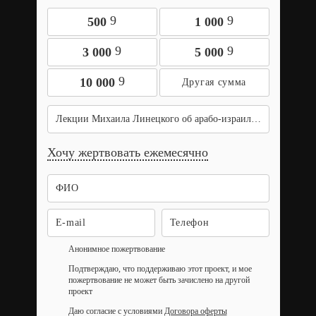
9
9
500
1 000
9
9
3 000
5 000
9
10 000
Лекции Михаила Линецкого об арабо-израильских отношениях
Хочу жертвовать ежемесячно
Анонимное пожертвование
Подтверждаю, что поддерживаю этот проект, и мое
пожертвование не может быть зачислено на другой
проект
Даю согласие с условиями
Договора оферты