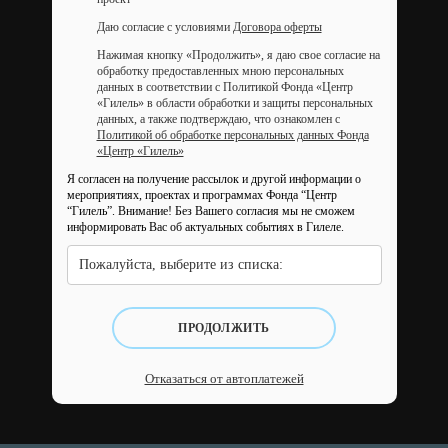
Даю согласие с условиями
Договора оферты
Нажимая кнопку «Продолжить», я даю свое согласие на
обработку предоставленных мною персональных
данных в соответствии с Политикой Фонда «Центр
«Гилель» в области обработки и защиты персональных
данных, а также подтверждаю, что ознакомлен с
Политикой об обработке персональных данных Фонда
«Центр «Гилель»
Я согласен на получение рассылок и другой информации о
мероприятиях, проектах и программах Фонда “Центр
“Гилель”.
Внимание! Без Вашего согласия мы не сможем
информировать Вас об актуальных событиях в Гилеле.
Пожалуйста, выберите из списка:
ПРОДОЛЖИТЬ
Отказаться от автоплатежей