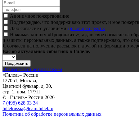
Анонимное пожертвование
Подтверждаю, что поддерживаю этот проект, и мое пожертв
Даю согласие с условиями
Договора оферты
Нажимая кнопку «Продолжить», я даю свое согласие на об
и защиты персональных данных, а также подтверждаю, что озн
Я согласен на получение рассылок и другой информации о мер
Вас об актуальных событиях в Гилеле.
Продолжить
Отказаться от автоплатежей
«Гилель» России
127051, Москва,
Цветной бульвар, д. 30,
стр. 1, пом. 17/7П
© «Гилель» России 2026
7 (495) 628 03 34
hillelrussia@team.hillel.ru
Политика об обработке персональных данных