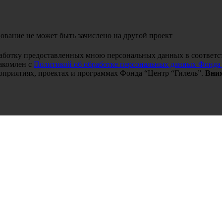
ование не может быть зачислено на другой проект
работку предоставленных мною персональных данных в соответс
акомлен с
Политикой об обработке персональных данных Фонда
оприятиях, проектах и программах Фонда “Центр “Гилель”.
Вним