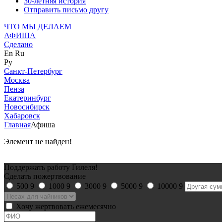
30-летняя история
Отправить письмо другу
ЧТО МЫ ДЕЛАЕМ
АФИША
Сделано
En
Ru
Ру
Санкт-Петербург
Москва
Пенза
Екатеринбург
Новосибирск
Хабаровск
Главная
Афиша
Элемент не найден!
Поддержать работу Гилеля!
Сделать пожертвование
500
9
1000
9
3000
9
5000
9
10000
9
Хочу жертвовать ежемесячно