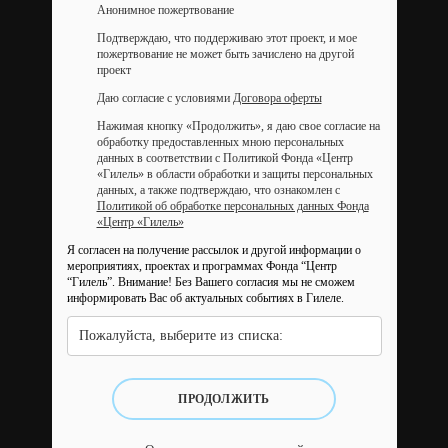
Анонимное пожертвование
Подтверждаю, что поддерживаю этот проект, и мое
пожертвование не может быть зачислено на другой
проект
Даю согласие с условиями
Договора оферты
Нажимая кнопку «Продолжить», я даю свое согласие на
обработку предоставленных мною персональных
данных в соответствии с Политикой Фонда «Центр
«Гилель» в области обработки и защиты персональных
данных, а также подтверждаю, что ознакомлен с
Политикой об обработке персональных данных Фонда
«Центр «Гилель»
Я согласен на получение рассылок и другой информации о
мероприятиях, проектах и программах Фонда “Центр
“Гилель”.
Внимание! Без Вашего согласия мы не сможем
информировать Вас об актуальных событиях в Гилеле.
Пожалуйста, выберите из списка:
ПРОДОЛЖИТЬ