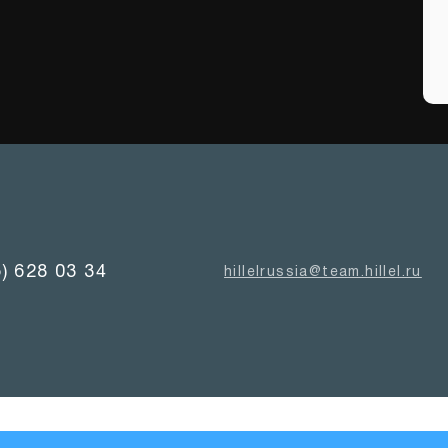
5) 628 03 34
hillelrussia@team.hillel.ru