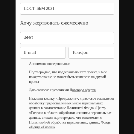
ПОСТ-ББМ 2021
Хочу жертвовать ежемесячно
Анонимное пожертвование
Подтверждаю, что поддерживаю этот проект, и мое
пожертвование не может быть зачислено на другой
проект
Даю согласие с условиями
Договора оферты
Нажимая кнопку «Продолжить», я даю свое согласие на
обработку предоставленных мною персональных
данных в соответствии с Политикой Фонда «Центр
«Гилель» в области обработки и защиты персональных
данных, а также подтверждаю, что ознакомлен с
Политикой об обработке персональных данных Фонда
«Центр «Гилель»