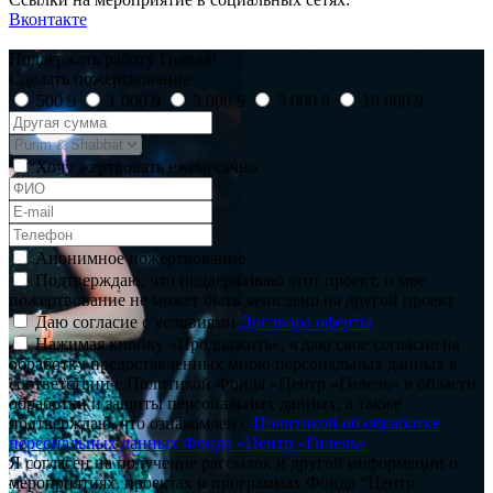
Вконтакте
Поддержать работу Гилеля!
Сделать пожертвование
500
9
1 000
9
3 000
9
5 000
9
10 000
9
Хочу жертвовать ежемесячно
Анонимное пожертвование
Подтверждаю, что поддерживаю этот проект, и мое
пожертвование не может быть зачислено на другой проект
Даю согласие с условиями
Договора оферты
Нажимая кнопку «Продолжить», я даю свое согласие на
обработку предоставленных мною персональных данных в
соответствии с Политикой Фонда «Центр «Гилель» в области
обработки и защиты персональных данных, а также
подтверждаю, что ознакомлен с
Политикой об обработке
персональных данных Фонда «Центр «Гилель»
Я согласен на получение рассылок и другой информации о
мероприятиях, проектах и программах Фонда “Центр