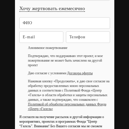
Хочу жертвовать ежемесячно
Анонимное пожертвование
Подтверждаю, что поддерживаю этот проект, и мое
пожертвование не может быть зачислено на другой
проект
Даю согласие с условиями
Договора оферты
Нажимая кнопку «Продолжить», я даю свое согласие на
обработку предоставленных мною персональных
данных в соответствии с Политикой Фонда «Центр
«Гилель» в области обработки и защиты персональных
данных, а также подтверждаю, что ознакомлен с
Политикой об обработке персональных данных Фонда
«Центр «Гилель»
Я согласен на получение рассылок и другой информации о
мероприятиях, проектах и программах Фонда “Центр
“Гилель”.
Внимание! Без Вашего согласия мы не сможем