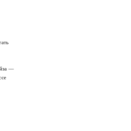
тать
айза —
ссе