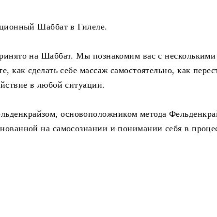
диционный Шаббат в Гилеле.
принято на Шаббат. Мы познакомим вас с несколькими
е, как сделать себе массаж самостоятельно, как перес
ойствие в любой ситуации.
льденкрайзом, основоположником метода Фельденкр
снованной на самосознании и понимании себя в проце