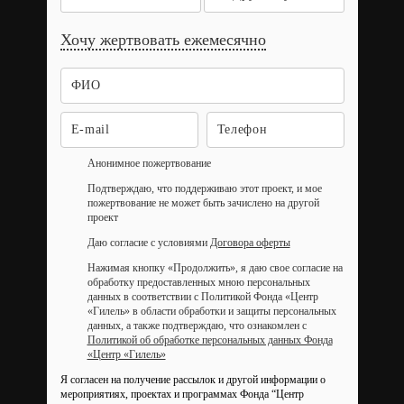
Хочу жертвовать ежемесячно
Анонимное пожертвование
Подтверждаю, что поддерживаю этот проект, и мое
пожертвование не может быть зачислено на другой
проект
Даю согласие с условиями
Договора оферты
Нажимая кнопку «Продолжить», я даю свое согласие на
обработку предоставленных мною персональных
данных в соответствии с Политикой Фонда «Центр
«Гилель» в области обработки и защиты персональных
данных, а также подтверждаю, что ознакомлен с
Политикой об обработке персональных данных Фонда
«Центр «Гилель»
Я согласен на получение рассылок и другой информации о
мероприятиях, проектах и программах Фонда “Центр