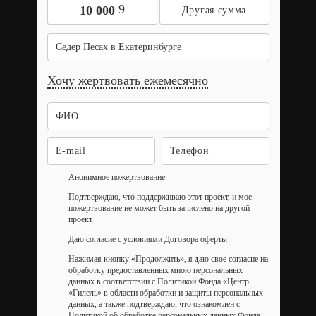
9
10 000
Седер Песах в Екатеринбурге
Хочу жертвовать ежемесячно
Анонимное пожертвование
Подтверждаю, что поддерживаю этот проект, и мое
пожертвование не может быть зачислено на другой
проект
Даю согласие с условиями
Договора оферты
Нажимая кнопку «Продолжить», я даю свое согласие на
обработку предоставленных мною персональных
данных в соответствии с Политикой Фонда «Центр
«Гилель» в области обработки и защиты персональных
данных, а также подтверждаю, что ознакомлен с
Политикой об обработке персональных данных Фонда