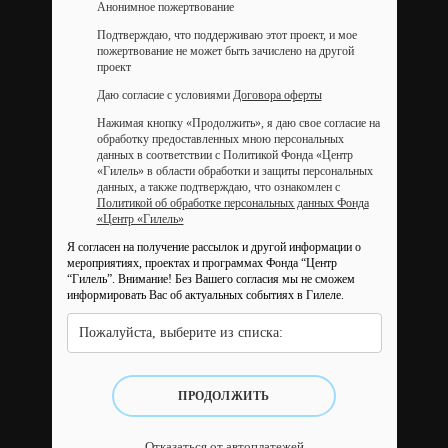
Анонимное пожертвование
Подтверждаю, что поддерживаю этот проект, и мое
пожертвование не может быть зачислено на другой
проект
Даю согласие с условиями
Договора оферты
Нажимая кнопку «Продолжить», я даю свое согласие на
обработку предоставленных мною персональных
данных в соответствии с Политикой Фонда «Центр
«Гилель» в области обработки и защиты персональных
данных, а также подтверждаю, что ознакомлен с
Политикой об обработке персональных данных Фонда
«Центр «Гилель»
Я согласен на получение рассылок и другой информации о
мероприятиях, проектах и программах Фонда “Центр
“Гилель”.
Внимание! Без Вашего согласия мы не сможем
информировать Вас об актуальных событиях в Гилеле.
Пожалуйста, выберите из списка:
ПРОДОЛЖИТЬ
Отказаться от автоплатежей