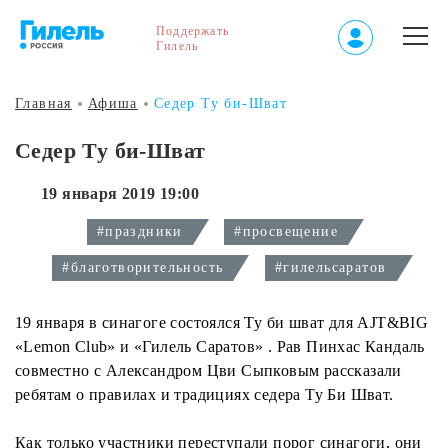
Поддержать
Гилель
Главная
Афиша
Седер Ту би-Шват
Седер Ту би-Шват
19 января 2019 19:00
#праздники
#просвещение
#благотворительность
#гилельсаратов
19 января в синагоге состоялся Ту би шват для AJT&BIG
«Lemon Club» и «Гилель Саратов» . Рав Пинхас Кандаль
совместно с Александром Цви Сыпковым рассказали
ребятам о правилах и традициях седера Ту Би Шват.
Как только участники переступали порог синагоги, они