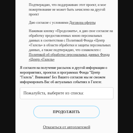
Подтверждаю, что поддерживаю этот проект, и мое
пожертвование не может быть зачислено на другой
проект
Даю согласие с условиями
Договора оферты
Нажимая кнопку «Продолжить», я даю свое согласие на
обработку предоставленных мною персональных
данных в соответствии с Политикой Фонда «Центр
«Гилель» в области обработки и защиты персональных
данных, а также подтверждаю, что ознакомлен с
Политикой об обработке персональных данных Фонда
«Центр «Гилель»
Я согласен на получение рассылок и другой информации о
мероприятиях, проектах и программах Фонда “Центр
“Гилель”.
Внимание! Без Вашего согласия мы не сможем
информировать Вас об актуальных событиях в Гилеле.
Пожалуйста, выберите из списка:
ПРОДОЛЖИТЬ
Отказаться от автоплатежей