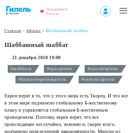
Поддержать
Гилель
Главная
Афиша
Шаббашный шаббат
Шаббашный шаббат
21 декабря 2018 19:00
#шаббаты
#праздники
#просвещение
#благотворительность
#гилельсаратов
Евреи верят в то, что у этого мира есть Творец. И что все
в этом мире подчинено глобальному Б-жественному
плану и управляется глобальным Б-жественным
провидением. Поэтому, евреи верят, что все
происходящее неслучайно, значимо и, скорее всего,
подчинено определенной закономерности. Многие из