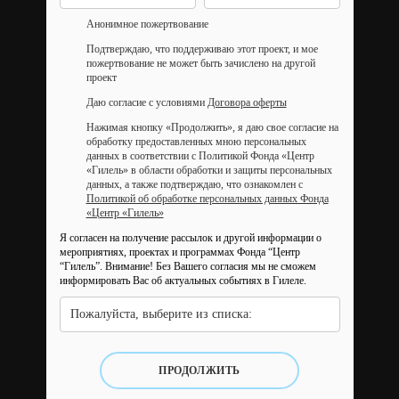
Анонимное пожертвование
Подтверждаю, что поддерживаю этот проект, и мое
пожертвование не может быть зачислено на другой
проект
Даю согласие с условиями
Договора оферты
Нажимая кнопку «Продолжить», я даю свое согласие на
обработку предоставленных мною персональных
данных в соответствии с Политикой Фонда «Центр
«Гилель» в области обработки и защиты персональных
данных, а также подтверждаю, что ознакомлен с
Политикой об обработке персональных данных Фонда
«Центр «Гилель»
Я согласен на получение рассылок и другой информации о
мероприятиях, проектах и программах Фонда “Центр
“Гилель”.
Внимание! Без Вашего согласия мы не сможем
информировать Вас об актуальных событиях в Гилеле.
Пожалуйста, выберите из списка:
ПРОДОЛЖИТЬ