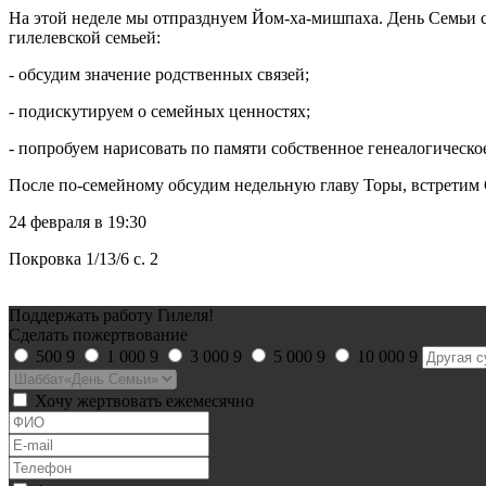
На этой неделе мы отпразднуем Йом-хa-мишпаха. День Семьи с
гилелевской семьей:
- обсудим значение родственных связей;
- подискутируем о семейных ценностях;
- попробуем нарисовать по памяти собственное генеалогическо
После по-семейному обсудим недельную главу Торы, встретим
24 февраля в 19:30
Покровка 1/13/6 с. 2
Поддержать работу Гилеля!
Сделать пожертвование
500
9
1 000
9
3 000
9
5 000
9
10 000
9
Хочу жертвовать ежемесячно