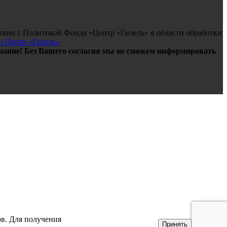
твии с Политикой Фонда «Центр «Гилель» в области обработки
 «Центр «Гилель»
ание! Без Вашего согласия мы не сможем информировать
ов. Для получения
Принять