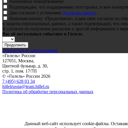
Анонимное пожертвование
Подтверждаю, что поддерживаю этот проект, и мое пожертв
Даю согласие с условиями
Договора оферты
Нажимая кнопку «Продолжить», я даю свое согласие на об
и защиты персональных данных, а также подтверждаю, что озн
Я согласен на получение рассылок и другой информации о мер
Вас об актуальных событиях в Гилеле.
Продолжить
Отказаться от автоплатежей
«Гилель» России
127051, Москва,
Цветной бульвар, д. 30,
стр. 1, пом. 17/7П
© «Гилель» России 2026
7 (495) 628 03 34
hillelrussia@team.hillel.ru
Политика об обработке персональных данных
Данный веб-сайт использует cookie-файлы. Оставаяс