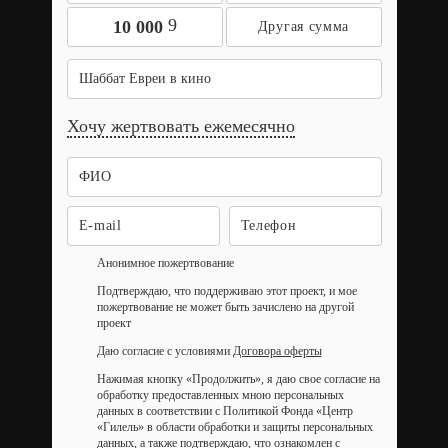
9
10 000
Шаббат Евреи в кино
Хочу жертвовать ежемесячно
Анонимное пожертвование
Подтверждаю, что поддерживаю этот проект, и мое
пожертвование не может быть зачислено на другой
проект
Даю согласие с условиями
Договора оферты
Нажимая кнопку «Продолжить», я даю свое согласие на
обработку предоставленных мною персональных
данных в соответствии с Политикой Фонда «Центр
«Гилель» в области обработки и защиты персональных
данных, а также подтверждаю, что ознакомлен с