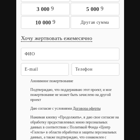
9
9
3 000
5 000
9
10 000
Хочу жертвовать ежемесячно
Анонимное пожертвование
Подтверждаю, что поддерживаю этот проект, и мое
пожертвование не может быть зачислено на другой
проект
Даю согласие с условиями
Договора оферты
Нажимая кнопку «Продолжить», я даю свое согласие на
обработку предоставленных мною персональных
данных в соответствии с Политикой Фонда «Центр
«Гилель» в области обработки и защиты персональных
данных, а также подтверждаю, что ознакомлен с