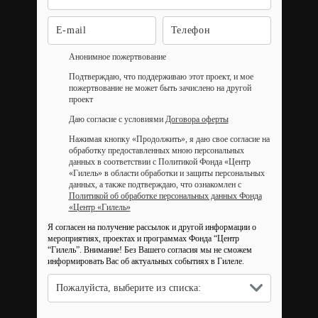
Анонимное пожертвование
Подтверждаю, что поддерживаю этот проект, и мое
пожертвование не может быть зачислено на другой
проект
Даю согласие с условиями
Договора оферты
Нажимая кнопку «Продолжить», я даю свое согласие на
обработку предоставленных мною персональных
данных в соответствии с Политикой Фонда «Центр
«Гилель» в области обработки и защиты персональных
данных, а также подтверждаю, что ознакомлен с
Политикой об обработке персональных данных Фонда
«Центр «Гилель»
Я согласен на получение рассылок и другой информации о
мероприятиях, проектах и программах Фонда “Центр
“Гилель”.
Внимание! Без Вашего согласия мы не сможем
информировать Вас об актуальных событиях в Гилеле.
Пожалуйста, выберите из списка: