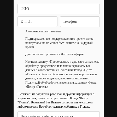
Анонимное пожертвование
Подтверждаю, что поддерживаю этот проект, и мое
пожертвование не может быть зачислено на другой
проект
Даю согласие с условиями
Договора оферты
Нажимая кнопку «Продолжить», я даю свое согласие на
обработку предоставленных мною персональных
данных в соответствии с Политикой Фонда «Центр
«Гилель» в области обработки и защиты персональных
данных, а также подтверждаю, что ознакомлен с
Политикой об обработке персональных данных Фонда
«Центр «Гилель»
Я согласен на получение рассылок и другой информации о
мероприятиях, проектах и программах Фонда “Центр
“Гилель”.
Внимание! Без Вашего согласия мы не сможем
информировать Вас об актуальных событиях в Гилеле.
Пожалуйста, выберите из списка: