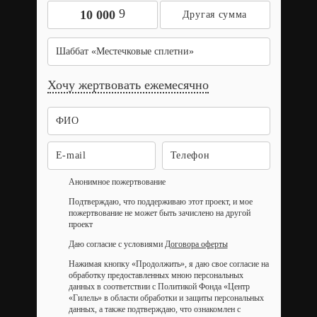
9
10 000
Шаббат «Местечковые сплетни»
Хочу жертвовать ежемесячно
Анонимное пожертвование
Подтверждаю, что поддерживаю этот проект, и мое
пожертвование не может быть зачислено на другой
проект
Даю согласие с условиями
Договора оферты
Нажимая кнопку «Продолжить», я даю свое согласие на
обработку предоставленных мною персональных
данных в соответствии с Политикой Фонда «Центр
«Гилель» в области обработки и защиты персональных
данных, а также подтверждаю, что ознакомлен с