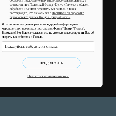
обработку предоставленных мною персональных данных в
соответствии с Политикой Фонда «Центр «Гилель» в области
обработки и защиты персональных данных, а также
подтверждаю, что ознакомлен с
Политикой об обработке
персональных данных Фонда «Центр «Гилель»
Я согласен на получение рассылок и другой информации о
мероприятиях, проектах и программах Фонда “Центр “Гилель”.
Внимание! Без Вашего согласия мы не сможем информировать Вас об
актуальных событиях в Гилеле.
Пожалуйста, выберите из списка:
ПРОДОЛЖИТЬ
Отказаться от автоплатежей