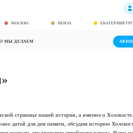
МОСКВА
ПЕНЗА
ЕКАТЕРИНБУР
О МЫ ДЕЛАЕМ
АФИ
м»
ской странице нашей истории, а именно о Холокосте
ано датой для дня памяти, обсудим историю Холокост
ся осознать эту трагедию еврейского народа. Наша це