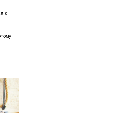
я к
этому