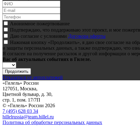
Анонимное пожертвование
Подтверждаю, что поддерживаю этот проект, и мое пожертв
Даю согласие с условиями
Договора оферты
Нажимая кнопку «Продолжить», я даю свое согласие на об
и защиты персональных данных, а также подтверждаю, что озн
Я согласен на получение рассылок и другой информации о мер
Вас об актуальных событиях в Гилеле.
Продолжить
Отказаться от автоплатежей
«Гилель» России
127051, Москва,
Цветной бульвар, д. 30,
стр. 1, пом. 17/7П
© «Гилель» России 2026
7 (495) 628 03 34
hillelrussia@team.hillel.ru
Политика об обработке персональных данных