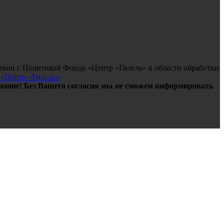
твии с Политикой Фонда «Центр «Гилель» в области обработки
 «Центр «Гилель»
ание! Без Вашего согласия мы не сможем информировать