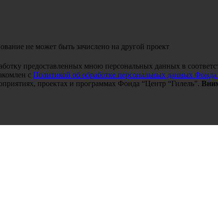
ование не может быть зачислено на другой проект
работку предоставленных мною персональных данных в соответс
акомлен с
Политикой об обработке персональных данных Фонда
оприятиях, проектах и программах Фонда “Центр “Гилель”.
Вним