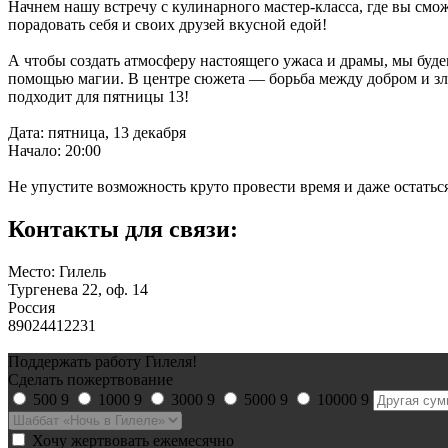
Начнем нашу встречу с кулинарного мастер-класса, где вы см
порадовать себя и своих друзей вкусной едой!
А чтобы создать атмосферу настоящего ужаса и драмы, мы буд
помощью магии. В центре сюжета — борьба между добром и зло
подходит для пятницы 13!
Дата: пятница, 13 декабря
Начало: 20:00
Не упустите возможность круто провести время и даже остаться
Контакты для связи:
Место: Гилель
Тургенева 22, оф. 14
Россия
89024412231
Поддержать работу Гилеля!
Сделать пожертвование
500
9
1000
9
3000
9
5000
9
10000
9
Хочу жертвовать ежемесячно