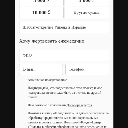
3 000
5 000
9
10 000
Шаббат-открытие Уикенд в Израиле
Хочу жертвовать ежемесячно
Анонимное пожертвование
Подтверждаю, что поддерживаю этот проект, и мое
пожертвование не может быть зачислено на другой
проект
Даю согласие с условиями
Договора оферты
Нажимая кнопку «Продолжить», я даю свое согласие на
обработку предоставленных мною персональных
данных в соответствии с Политикой Фонда «Центр
«Гилель» в области обработки и защиты персональных