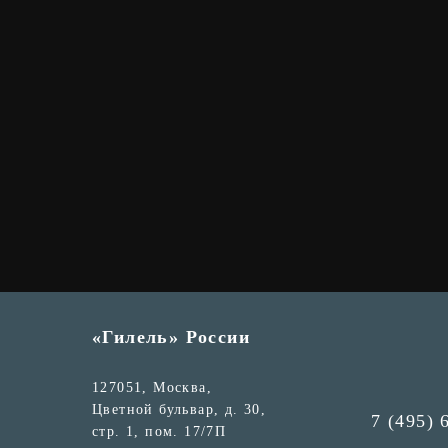
«Гилель» России
127051, Москва,
Цветной бульвар, д. 30,
7 (495) 
стр. 1, пом. 17/7П