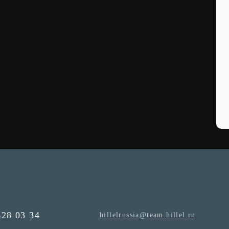
628 03 34
hillelrussia@team.hillel.ru