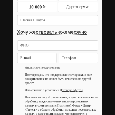
9
10 000
Шаббат Шавуот
Хочу жертвовать ежемесячно
Анонимное пожертвование
Подтверждаю, что поддерживаю этот проект, и мое
пожертвование не может быть зачислено на другой
проект
Даю согласие с условиями
Договора оферты
Нажимая кнопку «Продолжить», я даю свое согласие на
обработку предоставленных мною персональных
данных в соответствии с Политикой Фонда «Центр
«Гилель» в области обработки и защиты персональных
данных, а также подтверждаю, что ознакомлен с