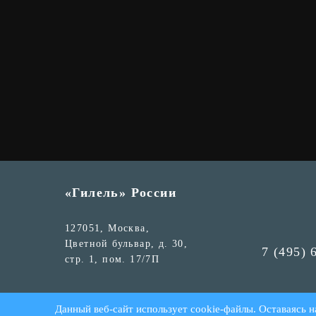
«Гилель» России
127051, Москва,
Цветной бульвар, д. 30,
7 (495) 
стр. 1, пом. 17/7П
© «Гилель» России 2026
Данный веб-сайт использует cookie-файлы. Оставаясь н