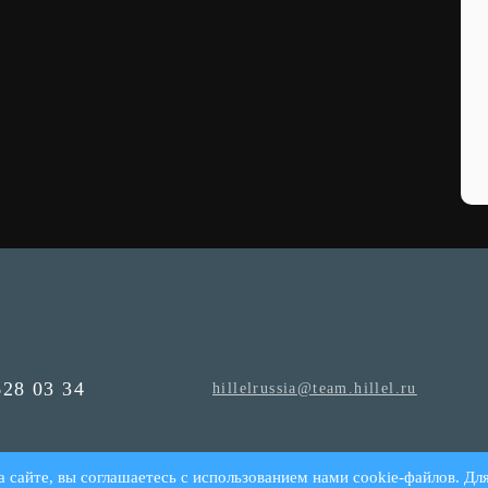
628 03 34
hillelrussia@team.hillel.ru
а сайте, вы соглашаетесь с использованием нами cookie-файлов. Дл