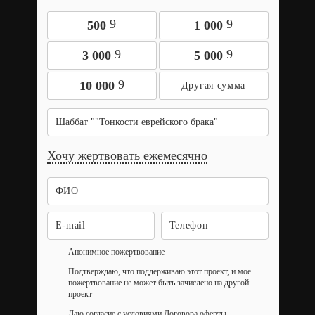
9
9
500
1 000
9
9
3 000
5 000
9
10 000
Шаббат ""Тонкости еврейского брака"
Хочу жертвовать ежемесячно
Анонимное пожертвование
Подтверждаю, что поддерживаю этот проект, и мое
пожертвование не может быть зачислено на другой
проект
Даю согласие с условиями
Договора оферты