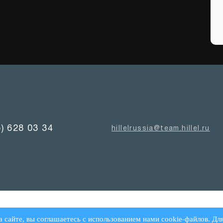
5) 628 03 34
hillelrussia@team.hillel.ru
а сайте, вы соглашаетесь с использованием нами cookie-файлов. Дл