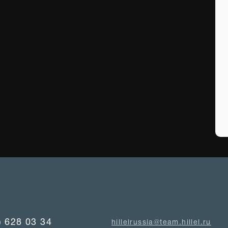
) 628 03 34
hillelrussia@team.hillel.ru