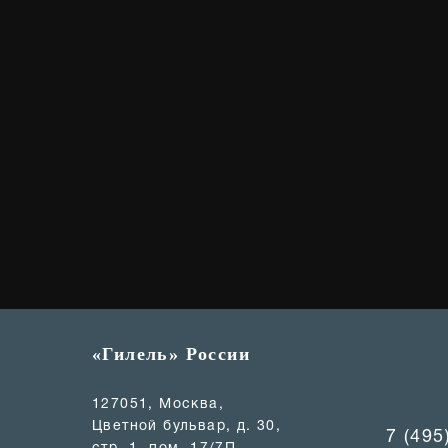
«Гилель» России
127051, Москва,
Цветной бульвар, д. 30,
7 (495