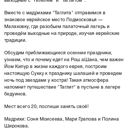
выходные с "Гилелем" и "Таглитом".
Вместе с мадрихами "Таглита" отправимся в
знаковое еврейское место Подмосковья —
Малаховку, где разобьем палаточный лагерь и
проведём выходные на природе, изучая еврейские
традиции.
Обсудим приближающиеся осенние праздники,
узнаем, что и почему едят на Рош аШана, чем важен
Йом Кипур в жизни каждого еврея, построим
настоящую Сукку к празднику шалашей и проведем
ночь под звездами у костра! Такая атмосфера
напомнит путешествие "Таглит" в пустыне в лагере
бедуинов.
Мест всего 20, поспеши занять своё!
Мадрихи: Соня Моисеева, Мари Грапова и Полина
Широкова.