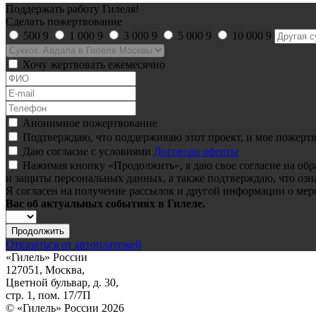
Поддержать работу Гилеля!
Сделать пожертвование
500
9
1 000
9
3 000
9
5 000
9
10 000
9
Хочу жертвовать ежемесячно
Анонимное пожертвование
Подтверждаю, что поддерживаю этот проект, и мое пожертв
Даю согласие с условиями
Договора оферты
Нажимая кнопку «Продолжить», я даю свое согласие на об
и защиты персональных данных, а также подтверждаю, что озн
Я согласен на получение рассылок и другой информации о мер
Вас об актуальных событиях в Гилеле.
Продолжить
Отказаться от автоплатежей
«Гилель» России
127051, Москва,
Цветной бульвар, д. 30,
стр. 1, пом. 17/7П
© «Гилель» России 2026