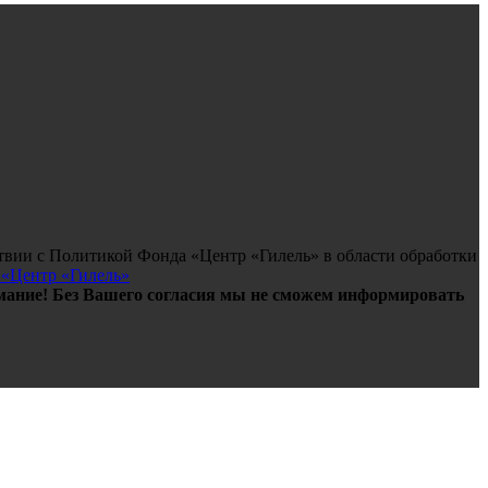
твии с Политикой Фонда «Центр «Гилель» в области обработки
 «Центр «Гилель»
ание! Без Вашего согласия мы не сможем информировать