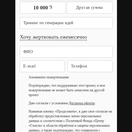
9
10 000
Тренинг по генерации идей
Хочу жертвовать ежемесячно
Анонимное пожертвование
Подтверждаю, что поддерживаю этот проект, и мое
пожертвование не может быть зачислено на другой
проект
Даю согласие с условиями
Договора оферты
Нажимая кнопку «Продолжить», я даю свое согласие на
обработку предоставленных мною персональных
данных в соответствии с Политикой Фонда «Центр
«Гилель» в области обработки и защиты персональных
данных, а также подтверждаю, что ознакомлен с