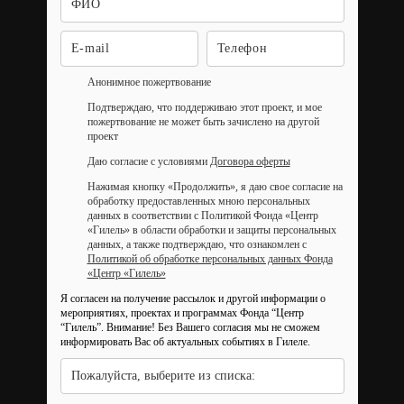
Анонимное пожертвование
Подтверждаю, что поддерживаю этот проект, и мое
пожертвование не может быть зачислено на другой
проект
Даю согласие с условиями
Договора оферты
Нажимая кнопку «Продолжить», я даю свое согласие на
обработку предоставленных мною персональных
данных в соответствии с Политикой Фонда «Центр
«Гилель» в области обработки и защиты персональных
данных, а также подтверждаю, что ознакомлен с
Политикой об обработке персональных данных Фонда
«Центр «Гилель»
Я согласен на получение рассылок и другой информации о
мероприятиях, проектах и программах Фонда “Центр
“Гилель”.
Внимание! Без Вашего согласия мы не сможем
информировать Вас об актуальных событиях в Гилеле.
Пожалуйста, выберите из списка: