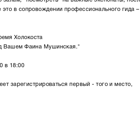
о залам, "посмотреть" на важные экспонаты, пос
е это в сопровождении профессионального гида –
ремя Холокоста
Яд Вашем Фаина Мушинская."
0 в 18:00
спеет зарегистрироваться первый - того и место,