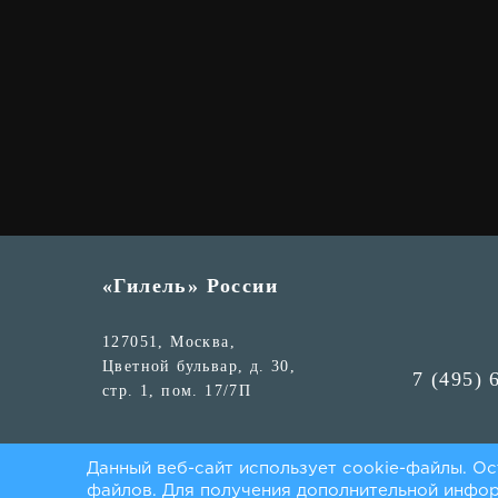
«Гилель» России
127051, Москва,
Цветной бульвар, д. 30,
7 (495) 
стр. 1, пом. 17/7П
© «Гилель» России 2026
Данный веб-сайт использует cookie-файлы. Ос
файлов. Для получения дополнительной инфо