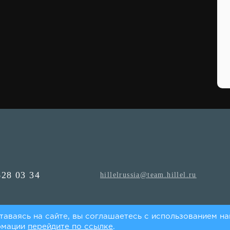
628 03 34
hillelrussia@team.hillel.ru
таваясь на сайте, вы соглашаетесь с использованием на
рмации
перейдите по ссылке
.