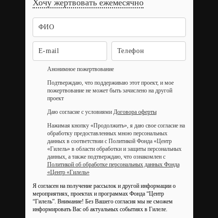
Хочу жертвовать ежемесячно
Анонимное пожертвование
Подтверждаю, что поддерживаю этот проект, и мое
пожертвование не может быть зачислено на другой
проект
Даю согласие с условиями
Договора оферты
Нажимая кнопку «Продолжить», я даю свое согласие на
обработку предоставленных мною персональных
данных в соответствии с Политикой Фонда «Центр
«Гилель» в области обработки и защиты персональных
данных, а также подтверждаю, что ознакомлен с
Политикой об обработке персональных данных Фонда
«Центр «Гилель»
Я согласен на получение рассылок и другой информации о
мероприятиях, проектах и программах Фонда “Центр
“Гилель”.
Внимание! Без Вашего согласия мы не сможем
информировать Вас об актуальных событиях в Гилеле.