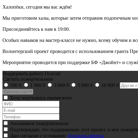
Халопёки, сегодня мы вас ждём!
Мы приготовим халы, которые затем отправим подопечным хесе
Присоединяйтесь к нам в 19:00.
Особых навыков на мастер-классе не нужно, всему обучим и в
Волонтерский проект проводится с использованием гранта Пр
Мероприятие проводится при поддержке БФ «Джойнт» и служ
Поддержать работу Гилеля!
Сделать пожертвование
500
9
1 000
9
3 000
9
5 000
9
10 000
9
Хочу жертвовать ежемесячно
Анонимное пожертвование
Подтверждаю, что поддерживаю этот проект, и мое пожертв
Даю согласие с условиями
Договора оферты