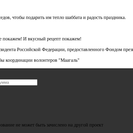
дов, чтобы подарить им тепло шаббата и радость праздника.
се покажем! И вкусный рецепт покажем!
езидента Российской Федерации, предоставленного Фондом през
бы координации волонтеров "Маагаль"
ование не может быть зачислено на другой проект