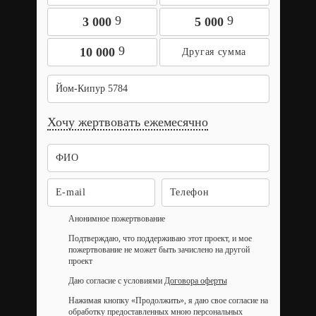
9
9
3 000
5 000
9
10 000
Йом-Кипур 5784
Хочу жертвовать ежемесячно
Анонимное пожертвование
Подтверждаю, что поддерживаю этот проект, и мое
пожертвование не может быть зачислено на другой
проект
Даю согласие с условиями
Договора оферты
Нажимая кнопку «Продолжить», я даю свое согласие на
обработку предоставленных мною персональных