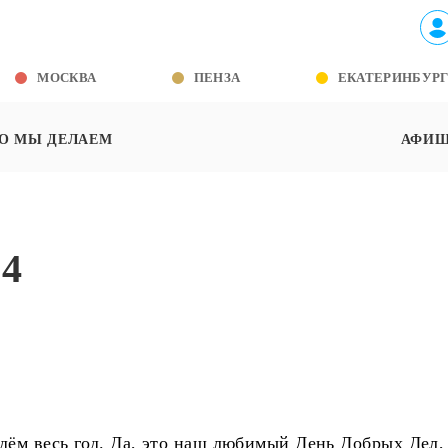
МОСКВА
ПЕНЗА
ЕКАТЕРИНБУР
О МЫ ДЕЛАЕМ
АФИ
24
дём весь год. Да, это наш любимый День Добрых Дел,