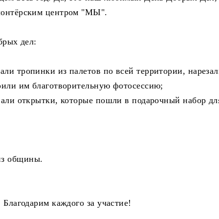
олонтёрским центром "МЫ".
брых дел:
ли тропинки из палетов по всей территории, нареза
роили им благотворительную фотосессию;
вали открытки, которые пошли в подарочный набор дл
из общины.
! Благодарим каждого за участие!