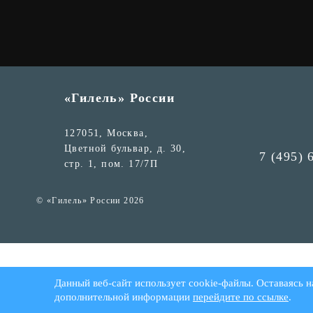
«Гилель» России
127051, Москва,
Цветной бульвар, д. 30,
7 (495) 
стр. 1, пом. 17/7П
© «Гилель» России 2026
Данный веб-сайт использует cookie-файлы. Оставаясь н
дополнительной информации
перейдите по ссылке
.