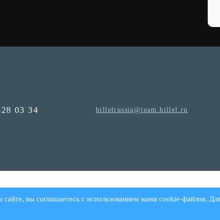
628 03 34
hillelrussia@team.hillel.ru
а сайте, вы соглашаетесь с использованием нами cookie-файлов. Дл